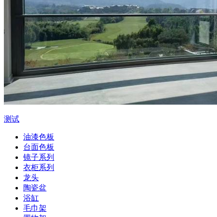
测试
油漆色板
台面色板
镜子系列
衣柜系列
龙头
陶瓷盆
浴缸
毛巾架