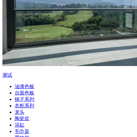
测试
油漆色板
台面色板
镜子系列
衣柜系列
龙头
陶瓷盆
浴缸
毛巾架